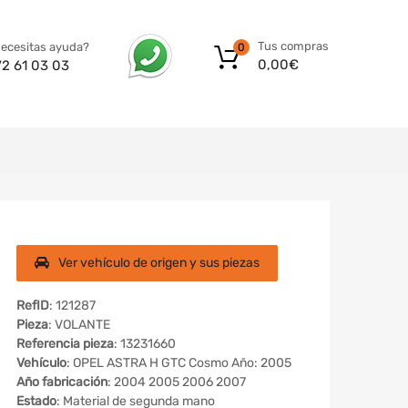
Tus compras
ecesitas ayuda?
0
0,00
€
72 61 03 03
Ver vehículo de origen y sus piezas
RefID
: 121287
Pieza
: VOLANTE
Referencia pieza
: 13231660
Vehículo
: OPEL ASTRA H GTC Cosmo Año: 2005
Año fabricación
: 2004 2005 2006 2007
Estado
: Material de segunda mano