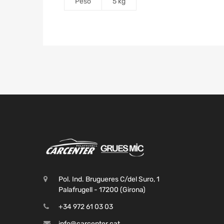
Peso
5 kg
Pol. Ind. Brugueres C/del Suro, 1
Palafrugell - 17200 (Girona)
+34 972 61 03 03
info@carcenter.cat