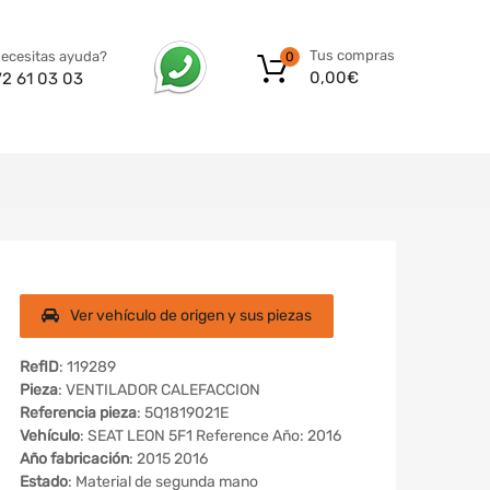
Tus compras
ecesitas ayuda?
0
0,00
€
72 61 03 03
Ver vehículo de origen y sus piezas
RefID
: 119289
Pieza
: VENTILADOR CALEFACCION
Referencia pieza
: 5Q1819021E
Vehículo
: SEAT LEON 5F1 Reference Año: 2016
Año fabricación
: 2015 2016
Estado
: Material de segunda mano