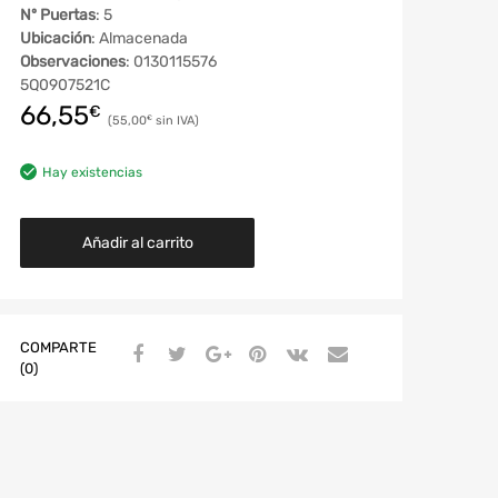
Nº Puertas
: 5
Ubicación
: Almacenada
Observaciones
: 0130115576
5Q0907521C
66,55
€
55,00
€
Hay existencias
Añadir al carrito
COMPARTE
(0)