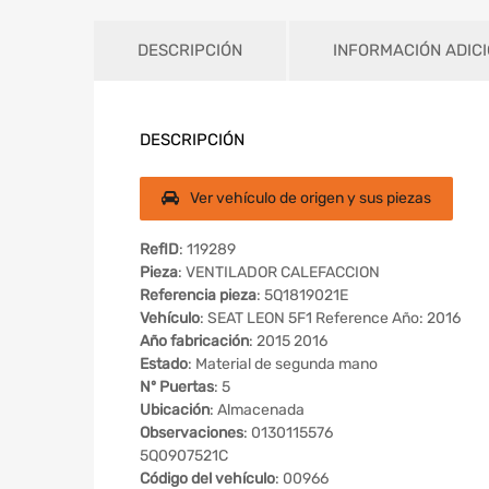
DESCRIPCIÓN
INFORMACIÓN ADIC
DESCRIPCIÓN
Ver vehículo de origen y sus piezas
RefID
: 119289
Pieza
: VENTILADOR CALEFACCION
Referencia pieza
: 5Q1819021E
Vehículo
: SEAT LEON 5F1 Reference Año: 2016
Año fabricación
: 2015 2016
Estado
: Material de segunda mano
Nº Puertas
: 5
Ubicación
: Almacenada
Observaciones
: 0130115576
5Q0907521C
Código del vehículo
: 00966