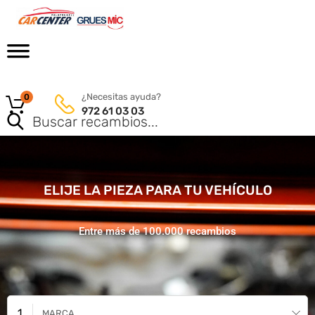
¿Necesitas ayuda?
0
972 61 03 03
ELIJE LA PIEZA PARA TU VEHÍCULO
Entre más de 100.000 recambios
MARCA