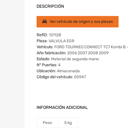
DESCRIPCIÓN
Ver vehículo de origen y sus piezas
RefID
: 121128
Pieza
: VALVULA EGR
Vehículo
: FORD TOURNEO CONNECT TC7 Kombi B. c
Año fabricación
: 2006 2007 2008 2009
Estado
: Material de segunda mano
Nº Puertas
: 4
Ubicación
: Almacenada
Código del vehículo
: 00947
INFORMACIÓN ADICIONAL
Peso
5 kg