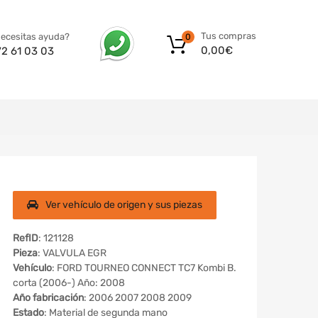
Tus compras
ecesitas ayuda?
0
0,00
€
72 61 03 03
Ver vehículo de origen y sus piezas
RefID
: 121128
Pieza
: VALVULA EGR
Vehículo
: FORD TOURNEO CONNECT TC7 Kombi B.
corta (2006-) Año: 2008
Año fabricación
: 2006 2007 2008 2009
Estado
: Material de segunda mano