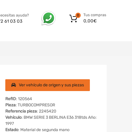
Tus compras
ecesitas ayuda?
0
0,00
€
72 61 03 03
Ver vehículo de origen y sus piezas
RefID
: 120564
Pieza
: TURBOCOMPRESOR
Referencia pieza
: 2245420
Vehículo
: BMW SERIE 3 BERLINA E36 318tds Año:
1997
Estado
: Material de segunda mano