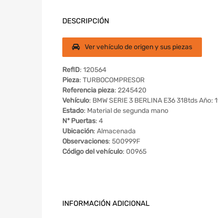
DESCRIPCIÓN
Ver vehículo de origen y sus piezas
RefID
: 120564
Pieza
: TURBOCOMPRESOR
Referencia pieza
: 2245420
Vehículo
: BMW SERIE 3 BERLINA E36 318tds Año: 
Estado
: Material de segunda mano
Nº Puertas
: 4
Ubicación
: Almacenada
Observaciones
: 500999F
Código del vehículo
: 00965
INFORMACIÓN ADICIONAL