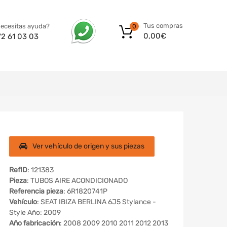
Tus compras
ecesitas ayuda?
0
0,00
€
72 61 03 03
Ver vehículo de origen y sus piezas
RefID
: 121383
Pieza
: TUBOS AIRE ACONDICIONADO
Referencia pieza
: 6R1820741P
Vehículo
: SEAT IBIZA BERLINA 6J5 Stylance -
Style Año: 2009
Año fabricación
: 2008 2009 2010 2011 2012 2013