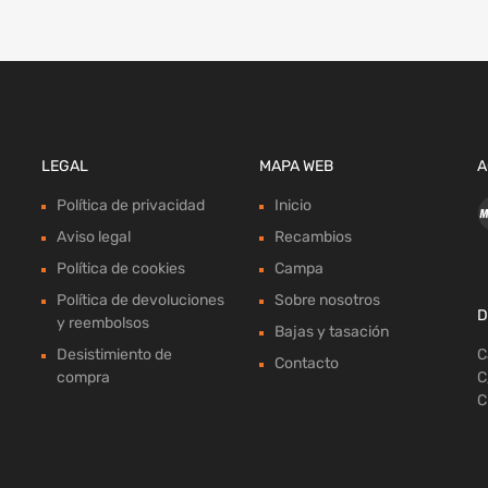
LEGAL
MAPA WEB
A
Política de privacidad
Inicio
Aviso legal
Recambios
Política de cookies
Campa
Política de devoluciones
Sobre nosotros
D
y reembolsos
Bajas y tasación
Desistimiento de
C
Contacto
compra
C
C