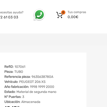
Tus compras
ecesitas ayuda?
0
0,00
€
72 61 03 03
RefID
: 107061
Pieza
: TUBO
Referencia pieza
: 9635638780A
Vehículo
: PEUGEOT 206 XS
Año fabricación
: 1998 1999 2000
Estado
: Material de segunda mano
Nº Puertas
: 3
Ubicación
: Almacenada