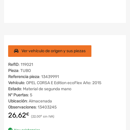
Ver vehículo de origen y sus piezas
RefID
: 119021
Pieza
: TUBO
Referencia pieza
: 13439991
Vehículo
: OPEL CORSA E Edition ecoFlex Año: 2015
Estado
: Material de segunda mano
Nº Puertas
: 5
Ubicación
: Almacenada
Observaciones
: 13403245
26,62
€
22,00
€
Hay existencias