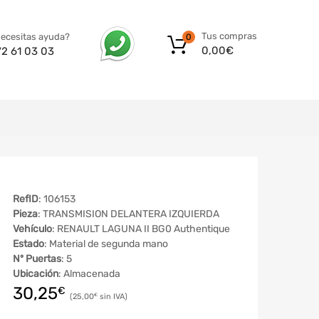
Tus compras
ecesitas ayuda?
0
0,00
€
72 61 03 03
RefID
: 106153
Pieza
: TRANSMISION DELANTERA IZQUIERDA
Vehículo
: RENAULT LAGUNA II BG0 Authentique
Estado
: Material de segunda mano
Nº Puertas
: 5
Ubicación
: Almacenada
30,25
€
25,00
€