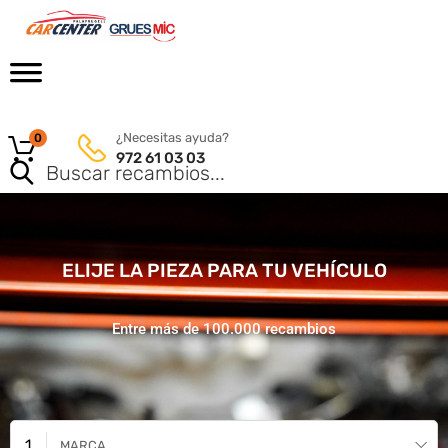
¿Necesitas ayuda?
0
972 61 03 03
ELIJE LA PIEZA PARA TU VEHÍCULO
Entre más de 100.000 recambios
MARCA