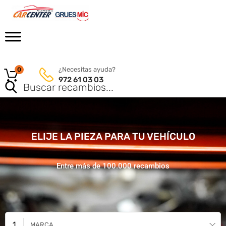
¿Necesitas ayuda?
0
972 61 03 03
ELIJE LA PIEZA PARA TU VEHÍCULO
Entre más de 100.000 recambios
MARCA