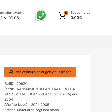
Tus compras
ecesitas ayuda?
0
0,00
€
72 61 03 03
Ver vehículo de origen y sus piezas
RefID
: 120839
Pieza
: TRANSMISION DELANTERA DERECHA
Vehículo
: FIAT IDEA 135 1.4 16V Active (IA) Año:
2004
Año fabricación
: 2004 2005
Estado
: Material de segunda mano