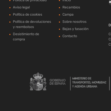
Política de privacidad
Inicio
Aviso legal
Recambios
Política de cookies
Campa
Política de devoluciones
Sobre nosotros
D
y reembolsos
Bajas y tasación
Desistimiento de
C
Contacto
compra
C
C