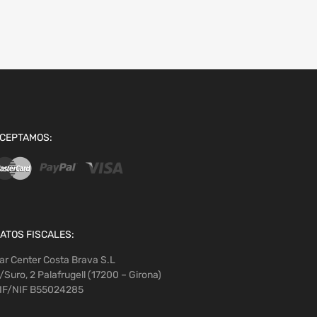
CEPTAMOS:
ATOS FISCALES:
ar Center Costa Brava S.L
/Suro, 2 Palafrugell (17200 – Girona)
IF/NIF B55024285