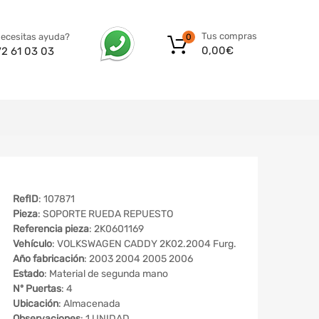
Tus compras
ecesitas ayuda?
0
0,00
€
72 61 03 03
RefID
: 107871
Pieza
: SOPORTE RUEDA REPUESTO
Referencia pieza
: 2K0601169
Vehículo
: VOLKSWAGEN CADDY 2K02.2004 Furg.
Año fabricación
: 2003 2004 2005 2006
Estado
: Material de segunda mano
Nº Puertas
: 4
Ubicación
: Almacenada
Observaciones
: 1 UNIDAD