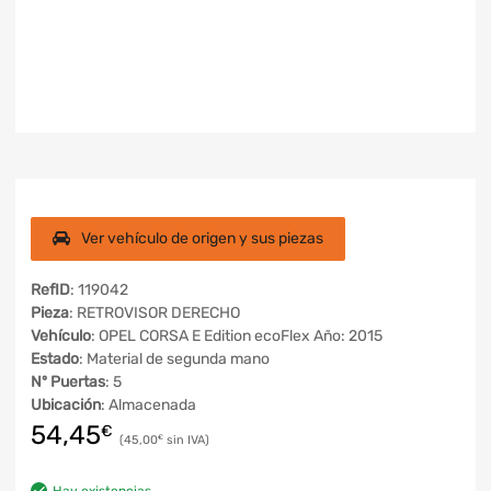
Ver vehículo de origen y sus piezas
RefID
: 119042
Pieza
: RETROVISOR DERECHO
Vehículo
: OPEL CORSA E Edition ecoFlex Año: 2015
Estado
: Material de segunda mano
Nº Puertas
: 5
Ubicación
: Almacenada
54,45
€
45,00
€
Hay existencias