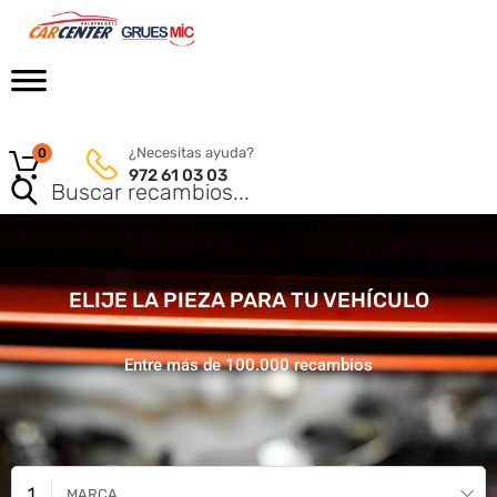
¿Necesitas ayuda?
0
972 61 03 03
ELIJE LA PIEZA PARA TU VEHÍCULO
Entre más de 100.000 recambios
MARCA