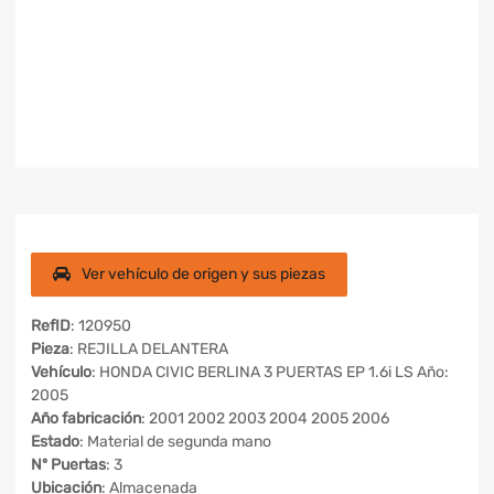
Ver vehículo de origen y sus piezas
RefID
: 120950
Pieza
: REJILLA DELANTERA
Vehículo
: HONDA CIVIC BERLINA 3 PUERTAS EP 1.6i LS Año:
2005
Año fabricación
: 2001 2002 2003 2004 2005 2006
Estado
: Material de segunda mano
Nº Puertas
: 3
Ubicación
: Almacenada