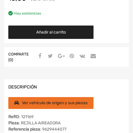
Hay existencias
Añadir al carrito
COMPARTE
(0)
DESCRIPCIÓN
Ver vehículo de origen y sus piezas
RefID
: 121169
Pieza
: REJILLA AIREADORA
Referencia pieza
: 9629444077