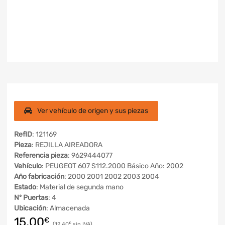
Ver vehículo de origen y sus piezas
RefID
: 121169
Pieza
: REJILLA AIREADORA
Referencia pieza
: 9629444077
Vehículo
: PEUGEOT 607 S112.2000 Básico Año: 2002
Año fabricación
: 2000 2001 2002 2003 2004
Estado
: Material de segunda mano
Nº Puertas
: 4
Ubicación
: Almacenada
15,00
€
12,40
€