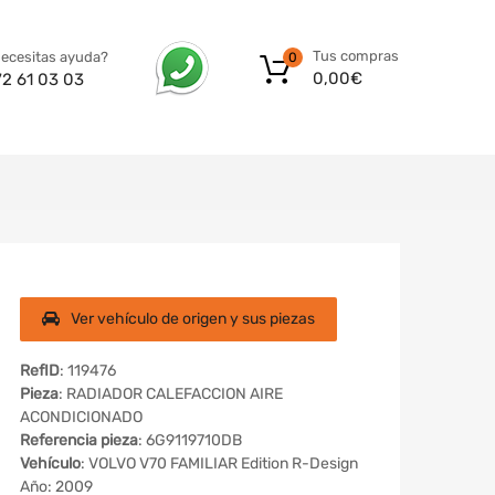
Tus compras
ecesitas ayuda?
0
0,00
€
72 61 03 03
Ver vehículo de origen y sus piezas
RefID
: 119476
Pieza
: RADIADOR CALEFACCION AIRE
ACONDICIONADO
Referencia pieza
: 6G9119710DB
Vehículo
: VOLVO V70 FAMILIAR Edition R-Design
Año: 2009