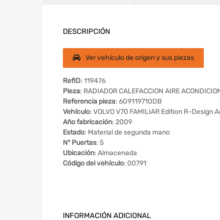
DESCRIPCIÓN
Ver vehículo de origen y sus piezas
RefID
: 119476
Pieza
: RADIADOR CALEFACCION AIRE ACONDICI
Referencia pieza
: 6G9119710DB
Vehículo
: VOLVO V70 FAMILIAR Edition R-Design 
Año fabricación
: 2009
Estado
: Material de segunda mano
Nº Puertas
: 5
Ubicación
: Almacenada
Código del vehículo
: 00791
INFORMACIÓN ADICIONAL