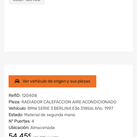
Ver vehículo de origen y sus piezas
RefID
: 120408
Pieza
: RADIADOR CALEFACCION AIRE ACONDICIONADO
Vehículo
: BMW SERIE 3 BERLINA E36 318tds Año: 1997
Estado
: Material de segunda mano
Nº Puertas
: 4
Ubicación
: Almacenada
54,45
€
€