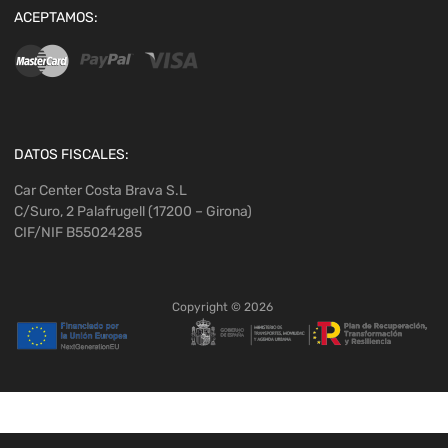
ACEPTAMOS:
DATOS FISCALES:
Car Center Costa Brava S.L
C/Suro, 2 Palafrugell (17200 – Girona)
CIF/NIF B55024285
Copyright ©
2026