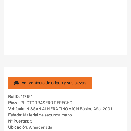
Ver vehículo de origen y sus piezas
RefID
: 117181
Pieza
: PILOTO TRASERO DERECHO
Vehículo
: NISSAN ALMERA TINO V10M Básico Año: 2001
Estado
: Material de segunda mano
Nº Puertas
: 5
Ubicación
: Almacenada