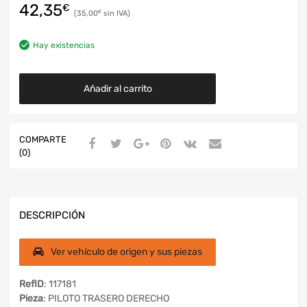
42,35
€
35,00
€
Hay existencias
Añadir al carrito
COMPARTE
(0)
DESCRIPCIÓN
Ver vehículo de origen y sus piezas
RefID
: 117181
Pieza
: PILOTO TRASERO DERECHO