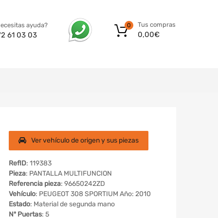
Tus compras
ecesitas ayuda?
0
0,00
€
72 61 03 03
Ver vehículo de origen y sus piezas
RefID
: 119383
Pieza
: PANTALLA MULTIFUNCION
Referencia pieza
: 96650242ZD
Vehículo
: PEUGEOT 308 SPORTIUM Año: 2010
Estado
: Material de segunda mano
Nº Puertas
: 5