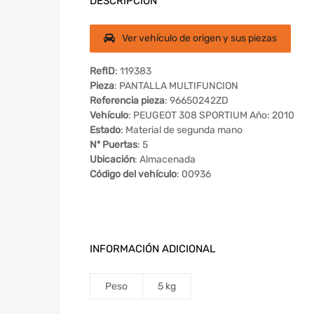
DESCRIPCIÓN
Ver vehículo de origen y sus piezas
RefID
: 119383
Pieza
: PANTALLA MULTIFUNCION
Referencia pieza
: 96650242ZD
Vehículo
: PEUGEOT 308 SPORTIUM Año: 2010
Estado
: Material de segunda mano
Nº Puertas
: 5
Ubicación
: Almacenada
Código del vehículo
: 00936
INFORMACIÓN ADICIONAL
Peso
5 kg