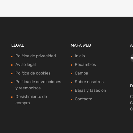
LEGAL
MAPA WEB
A
Política de privacidad
Inicio
Aviso legal
Recambios
Política de cookies
Campa
Política de devoluciones
Sobre nosotros
D
y reembolsos
Bajas y tasación
Desistimiento de
C
Contacto
compra
C
C