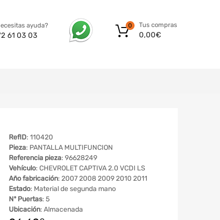
Tus compras
ecesitas ayuda?
0
0,00
€
72 61 03 03
RefID
: 110420
Pieza
: PANTALLA MULTIFUNCION
Referencia pieza
: 96628249
Vehículo
: CHEVROLET CAPTIVA 2.0 VCDI LS
Año fabricación
: 2007 2008 2009 2010 2011
Estado
: Material de segunda mano
Nº Puertas
: 5
Ubicación
: Almacenada