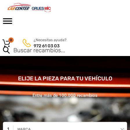
¿Necesitas ayuda?
0
972 61 03 03
ELIJE LA PIEZA PARA TU VEHÍCULO
Entre más de 100.000 recambios
MARCA