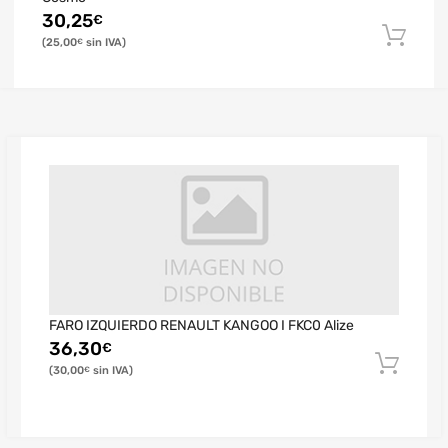
30,25
€
25,00
€
FARO IZQUIERDO RENAULT KANGOO I FKC0 Alize
36,30
€
30,00
€