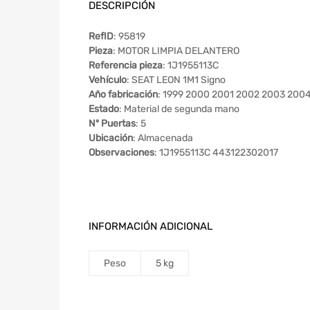
DESCRIPCIÓN
RefID
: 95819
Pieza
: MOTOR LIMPIA DELANTERO
Referencia pieza
: 1J1955113C
Vehículo
: SEAT LEON 1M1 Signo
Año fabricación
: 1999 2000 2001 2002 2003 200
Estado
: Material de segunda mano
Nº Puertas
: 5
Ubicación
: Almacenada
Observaciones
: 1J1955113C 443122302017
INFORMACIÓN ADICIONAL
Peso
5 kg