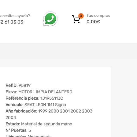
Tus compras
ecesitas ayuda?
0
0,00
€
72 61 03 03
RefID
: 95819
Pieza
: MOTOR LIMPIA DELANTERO
Referencia pieza
: 1J1955113C
Vehículo
: SEAT LEON 1M1 Signo
Año fabricación
: 1999 2000 2001 2002 2003
2004
Estado
: Material de segunda mano
Nº Puertas
: 5
Ubicación
: Almacenada