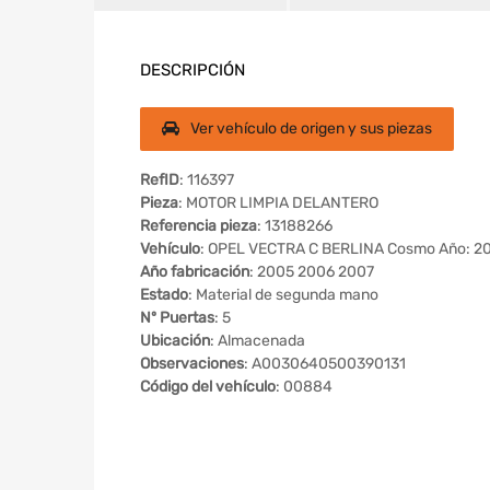
DESCRIPCIÓN
Ver vehículo de origen y sus piezas
RefID
: 116397
Pieza
: MOTOR LIMPIA DELANTERO
Referencia pieza
: 13188266
Vehículo
: OPEL VECTRA C BERLINA Cosmo Año: 2
Año fabricación
: 2005 2006 2007
Estado
: Material de segunda mano
Nº Puertas
: 5
Ubicación
: Almacenada
Observaciones
: A0030640500390131
Código del vehículo
: 00884