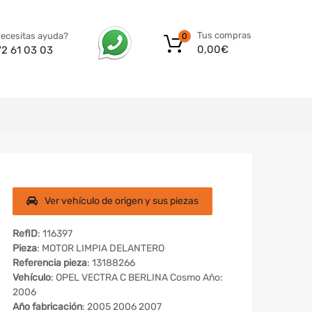
Tus compras
ecesitas ayuda?
0
0,00
€
72 61 03 03
Ver vehículo de origen y sus piezas
RefID
: 116397
Pieza
: MOTOR LIMPIA DELANTERO
Referencia pieza
: 13188266
Vehículo
: OPEL VECTRA C BERLINA Cosmo Año:
2006
Año fabricación
: 2005 2006 2007