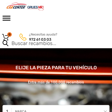
¿Necesitas ayuda?
0
972 61 03 03
ELIJE LA PIEZA PARA TU VEHÍCULO
Entre más de 100.000 recambios
MARCA