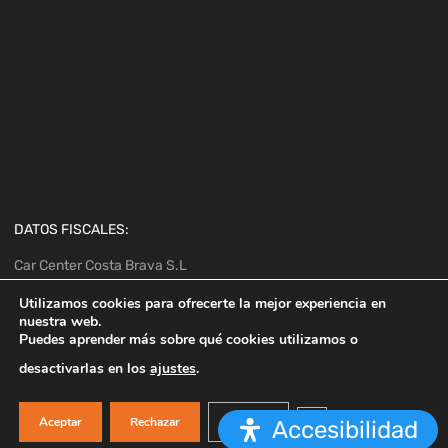
DATOS FISCALES:
Car Center Costa Brava S.L
C/Suro, 2 Palafrugell (17200 – Girona)
Utilizamos cookies para ofrecerte la mejor experiencia en
CIF/NIF B55024285
nuestra web.
Puedes aprender más sobre qué cookies utilizamos o
desactivarlas en los
ajustes
.
Copyright ©
2026
Cerrar el banner de co
Aceptar
Rechazar
Ajustes
Accesibilidad