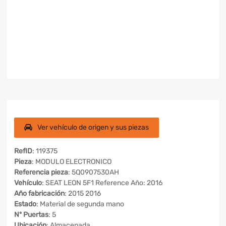
Ver vehículo de origen y sus piezas
RefID
: 119375
Pieza
: MODULO ELECTRONICO
Referencia pieza
: 5Q0907530AH
Vehículo
: SEAT LEON 5F1 Reference Año: 2016
Año fabricación
: 2015 2016
Estado
: Material de segunda mano
Nº Puertas
: 5
Ubicación
: Almacenada