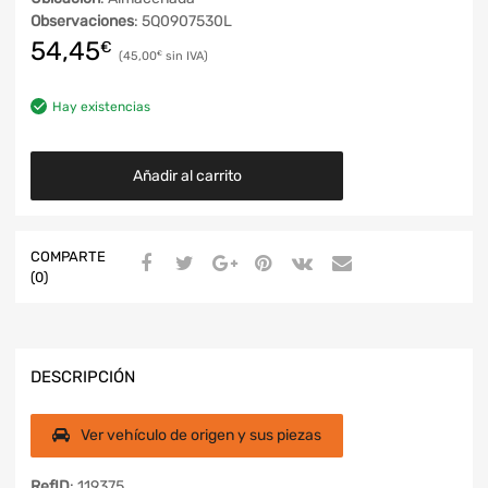
Observaciones
: 5Q0907530L
54,45
€
45,00
€
Hay existencias
Añadir al carrito
COMPARTE
(0)
DESCRIPCIÓN
Ver vehículo de origen y sus piezas
RefID
: 119375