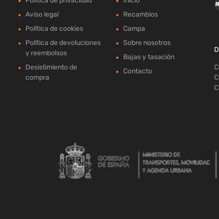
Política de privacidad
Inicio
Aviso legal
Recambios
Política de cookies
Campa
Política de devoluciones
Sobre nosotros
D
y reembolsos
Bajas y tasación
Desistimiento de
C
Contacto
compra
C
C