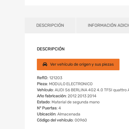
DESCRIPCIÓN
INFORMACIÓN ADIC
DESCRIPCIÓN
Ver vehículo de origen y sus piezas
RefID
: 121203
Pieza
: MODULO ELECTRONICO
Vehículo
: AUDI S6 BERLINA 4G2 4.0 TFSI quattro 
Año fabricación
: 2012 2013 2014
Estado
: Material de segunda mano
Nº Puertas
: 4
Ubicación
: Almacenada
Código del vehículo
: 00960