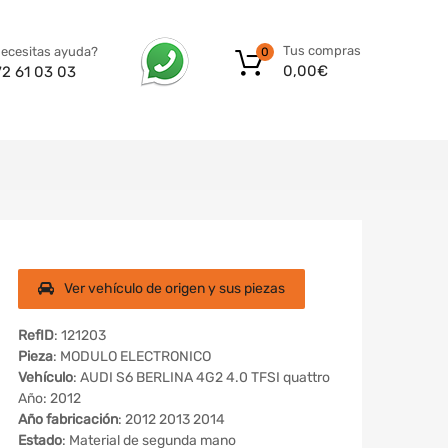
Tus compras
ecesitas ayuda?
0
0,00
€
72 61 03 03
Ver vehículo de origen y sus piezas
RefID
: 121203
Pieza
: MODULO ELECTRONICO
Vehículo
: AUDI S6 BERLINA 4G2 4.0 TFSI quattro
Año: 2012
Año fabricación
: 2012 2013 2014
Estado
: Material de segunda mano