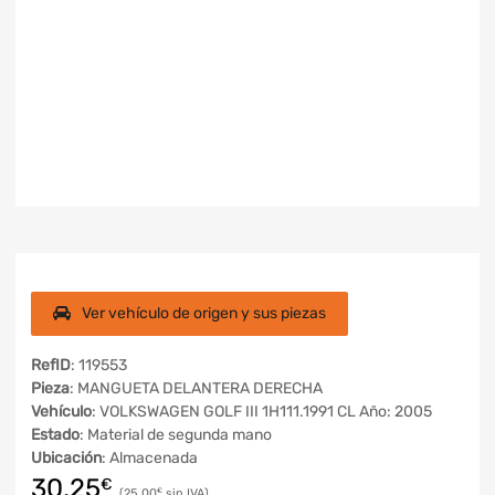
Ver vehículo de origen y sus piezas
RefID
: 119553
Pieza
: MANGUETA DELANTERA DERECHA
Vehículo
: VOLKSWAGEN GOLF III 1H111.1991 CL Año: 2005
Estado
: Material de segunda mano
Ubicación
: Almacenada
30,25
€
25,00
€