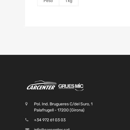
Peso
1 kg
Pol. Ind. Brugueres C/del Suro, 1
Palafrugell - 17200 (Girona)
+34 972 61 03 03
info@carcenter.cat