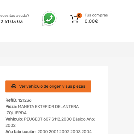
Tus compras
ecesitas ayuda?
0
0,00
€
72 61 03 03
Ver vehículo de origen y sus piezas
RefID
: 121236
Pieza
: MANETA EXTERIOR DELANTERA
IZQUIERDA
Vehículo
: PEUGEOT 607 S112.2000 Básico Año:
2002
Año fabricación
: 2000 2001 2002 2003 2004