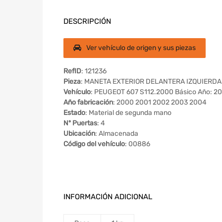
DESCRIPCIÓN
Ver vehículo de origen y sus piezas
RefID
: 121236
Pieza
: MANETA EXTERIOR DELANTERA IZQUIERDA
Vehículo
: PEUGEOT 607 S112.2000 Básico Año: 2
Año fabricación
: 2000 2001 2002 2003 2004
Estado
: Material de segunda mano
Nº Puertas
: 4
Ubicación
: Almacenada
Código del vehículo
: 00886
INFORMACIÓN ADICIONAL