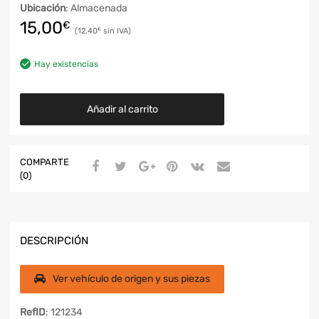
Ubicación
: Almacenada
15,00
€
12,40
€
Hay existencias
Añadir al carrito
COMPARTE
(0)
DESCRIPCIÓN
Ver vehículo de origen y sus piezas
RefID
: 121234