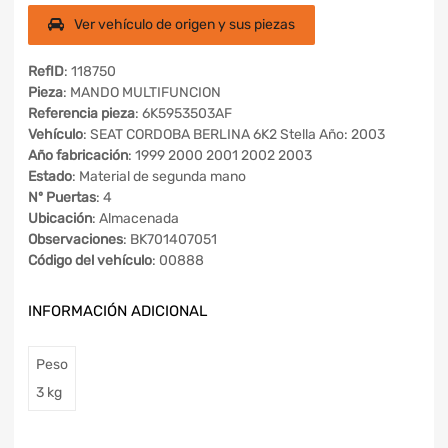
Ver vehículo de origen y sus piezas
RefID
: 118750
Pieza
: MANDO MULTIFUNCION
Referencia pieza
: 6K5953503AF
Vehículo
: SEAT CORDOBA BERLINA 6K2 Stella Año: 2003
Año fabricación
: 1999 2000 2001 2002 2003
Estado
: Material de segunda mano
Nº Puertas
: 4
Ubicación
: Almacenada
Observaciones
: BK701407051
Código del vehículo
: 00888
INFORMACIÓN ADICIONAL
Peso
3 kg