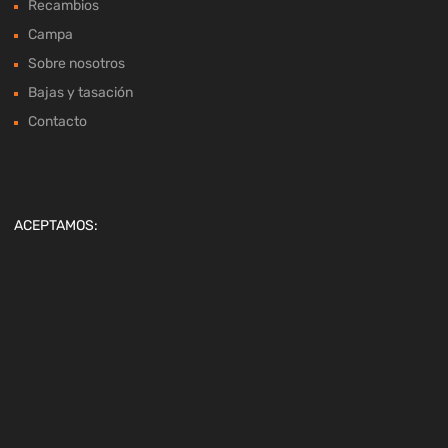
Contacto
ACEPTAMOS:
DATOS FISCALES:
Car Center Costa Brava S.L
C/Suro, 2 Palafrugell (17200 – Girona)
CIF/NIF B55024285
Copyright ©
2026