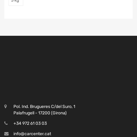
3 kg
Pol. Ind. Brugueres C/del Suro, 1
Palafrugell - 17200 (Girona)
+34 972 61 03 03
info@carcenter.cat
De lunes a viernes de 09:00 a 13:00 y de 15:00 a 18:00