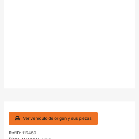
Ver vehículo de origen y sus piezas
RefID
: 119450