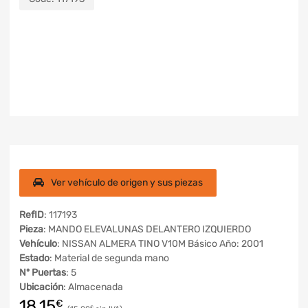
Ver vehículo de origen y sus piezas
RefID
: 117193
Pieza
: MANDO ELEVALUNAS DELANTERO IZQUIERDO
Vehículo
: NISSAN ALMERA TINO V10M Básico Año: 2001
Estado
: Material de segunda mano
Nº Puertas
: 5
Ubicación
: Almacenada
18,15
€
€