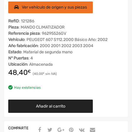
Ver vehículo de origen y sus piezas
RefID
: 121286
Pieza
: MANDO CLIMATIZADOR
Referencia pieza
: 96295526GV
Vehículo
: PEUGEOT 607 S112.2000 Básico Año: 2002
Año fabricación
: 2000 2001 2002 2003 2004
Estado
: Material de segunda mano
Nº Puertas
: 4
Ubicación
: Almacenada
48,40
€
40,00
€
Hay existencias
Añadir al carrito
COMPARTE