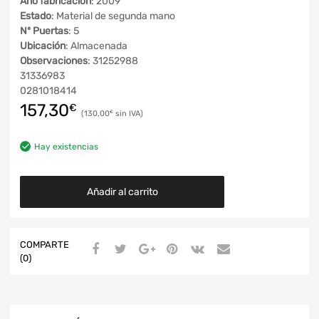
Año fabricación
: 2009
Estado
: Material de segunda mano
Nº Puertas
: 5
Ubicación
: Almacenada
Observaciones
: 31252988
31336983
0281018414
157,30
€
130,00
€
Hay existencias
Añadir al carrito
COMPARTE
(0)