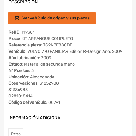
DESCRIPCIÓN
Ver vehículo de origen y sus piezas
RefID
: 119381
Pieza
: KIT ARRANQUE COMPLETO
Referencia pieza
: 7G9N3F880DE
Vehículo
: VOLVO V70 FAMILIAR Edition R-Design Año: 2009
Año fabricación
: 2009
Estado
: Material de segunda mano
Nº Puertas
: 5
Ubicación
: Almacenada
Observaciones
: 31252988
31336983
0281018414
Código del vehículo
: 00791
INFORMACIÓN ADICIONAL
Peso