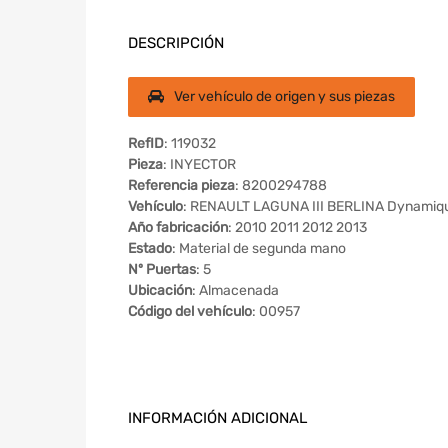
DESCRIPCIÓN
Ver vehículo de origen y sus piezas
RefID
: 119032
Pieza
: INYECTOR
Referencia pieza
: 8200294788
Vehículo
: RENAULT LAGUNA III BERLINA Dynamiq
Año fabricación
: 2010 2011 2012 2013
Estado
: Material de segunda mano
Nº Puertas
: 5
Ubicación
: Almacenada
Código del vehículo
: 00957
INFORMACIÓN ADICIONAL