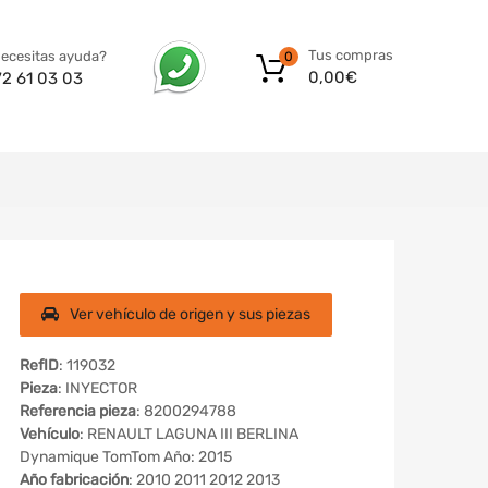
Tus compras
ecesitas ayuda?
0
0,00
€
72 61 03 03
Ver vehículo de origen y sus piezas
RefID
: 119032
Pieza
: INYECTOR
Referencia pieza
: 8200294788
Vehículo
: RENAULT LAGUNA III BERLINA
Dynamique TomTom Año: 2015
Año fabricación
: 2010 2011 2012 2013