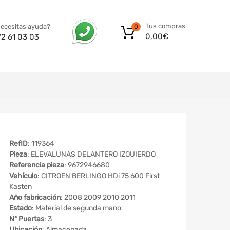
Tus compras
ecesitas ayuda?
0
0,00
€
72 61 03 03
RefID
: 119364
Pieza
: ELEVALUNAS DELANTERO IZQUIERDO
Referencia pieza
: 9672946680
Vehículo
: CITROEN BERLINGO HDi 75 600 First
Kasten
Año fabricación
: 2008 2009 2010 2011
Estado
: Material de segunda mano
Nº Puertas
: 3
Ubicación
: Almacenada