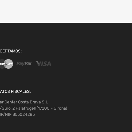
CEPTAMOS:
ATOS FISCALES:
ar Center Costa Brava S.L
/Suro, 2 Palafrugell (17200 – Girona)
IF/NIF B55024285