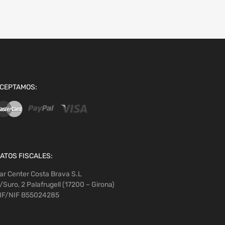
CEPTAMOS:
ATOS FISCALES:
ar Center Costa Brava S.L
/Suro, 2 Palafrugell (17200 – Girona)
IF/NIF B55024285