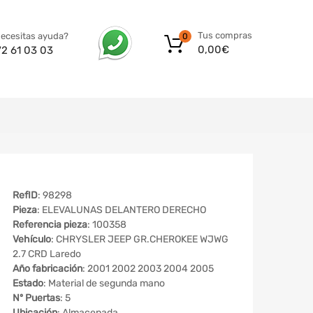
Tus compras
ecesitas ayuda?
0
0,00
€
72 61 03 03
RefID
: 98298
Pieza
: ELEVALUNAS DELANTERO DERECHO
Referencia pieza
: 100358
Vehículo
: CHRYSLER JEEP GR.CHEROKEE WJWG
2.7 CRD Laredo
Año fabricación
: 2001 2002 2003 2004 2005
Estado
: Material de segunda mano
Nº Puertas
: 5
Ubicación
: Almacenada