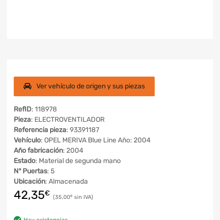
Ver vehículo de origen y sus piezas
RefID
: 118978
Pieza
: ELECTROVENTILADOR
Referencia pieza
: 93391187
Vehículo
: OPEL MERIVA Blue Line Año: 2004
Año fabricación
: 2004
Estado
: Material de segunda mano
Nº Puertas
: 5
Ubicación
: Almacenada
42,35
€
35,00
€
Hay existencias