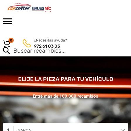
¿Necesitas ayuda?
0
972 61 03 03
ELIJE LA PIEZA PARA TU VEHÍCULO
Entre más de 100.000 recambios
MARCA