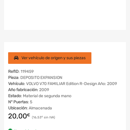
Ver vehículo de origen y sus piezas
RefID
: 119459
Pieza
: DEPOSITO EXPANSION
Vehículo
: VOLVO V70 FAMILIAR Edition R-Design Año: 2009
Año fabricación
: 2009
Estado
: Material de segunda mano
Nº Puertas
: 5
Ubicación
: Almacenada
20,00
€
16,53
€