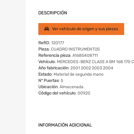
DESCRIPCIÓN
Ver vehículo de origen y sus piezas
RefID
: 120177
Pieza
: CUADRO INSTRUMENTOS
Referencia pieza
: A1685408711
Vehículo
: MERCEDES-BENZ CLASE A BM 168 170 CD
Año fabricación
: 2001 2002 2003 2004
Estado
: Material de segunda mano
Nº Puertas
: 5
Ubicación
: Almacenada
Código del vehículo
: 00920
INFORMACIÓN ADICIONAL