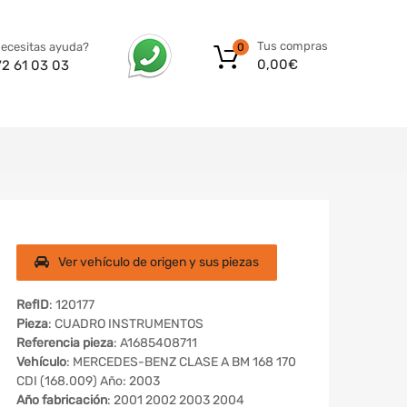
Tus compras
ecesitas ayuda?
0
0,00
€
72 61 03 03
Ver vehículo de origen y sus piezas
RefID
: 120177
Pieza
: CUADRO INSTRUMENTOS
Referencia pieza
: A1685408711
Vehículo
: MERCEDES-BENZ CLASE A BM 168 170
CDI (168.009) Año: 2003
Año fabricación
: 2001 2002 2003 2004