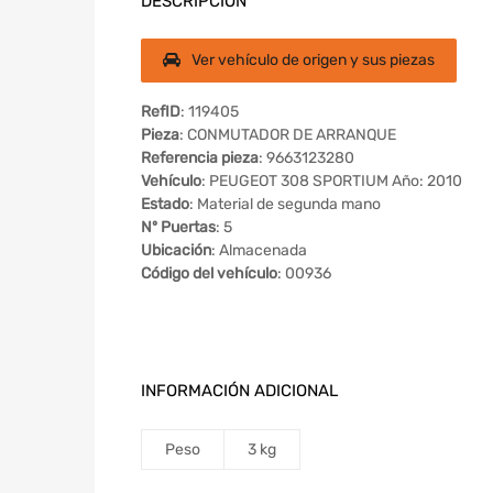
DESCRIPCIÓN
Ver vehículo de origen y sus piezas
RefID
: 119405
Pieza
: CONMUTADOR DE ARRANQUE
Referencia pieza
: 9663123280
Vehículo
: PEUGEOT 308 SPORTIUM Año: 2010
Estado
: Material de segunda mano
Nº Puertas
: 5
Ubicación
: Almacenada
Código del vehículo
: 00936
INFORMACIÓN ADICIONAL
Peso
3 kg