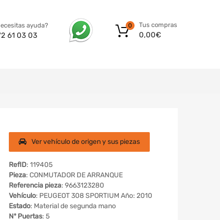
Tus compras
ecesitas ayuda?
0
0,00
€
72 61 03 03
Ver vehículo de origen y sus piezas
RefID
: 119405
Pieza
: CONMUTADOR DE ARRANQUE
Referencia pieza
: 9663123280
Vehículo
: PEUGEOT 308 SPORTIUM Año: 2010
Estado
: Material de segunda mano
Nº Puertas
: 5