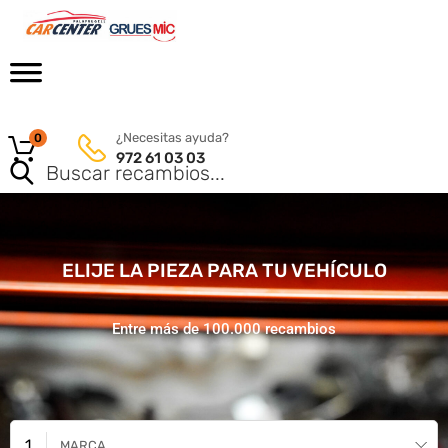
¿Necesitas ayuda?
0
972 61 03 03
ELIJE LA PIEZA PARA TU VEHÍCULO
Entre más de 100.000 recambios
MARCA