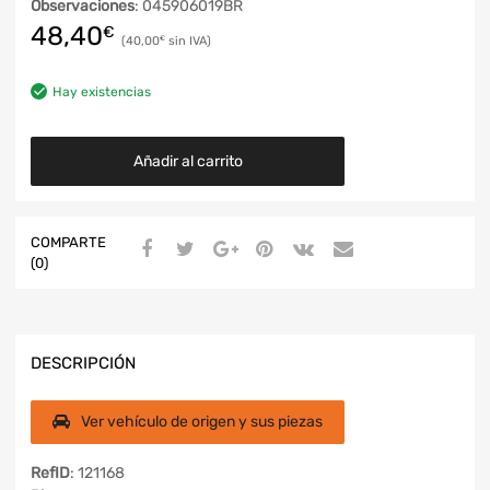
Observaciones
: 045906019BR
48,40
€
40,00
€
Hay existencias
Añadir al carrito
COMPARTE
(0)
DESCRIPCIÓN
Ver vehículo de origen y sus piezas
RefID
: 121168