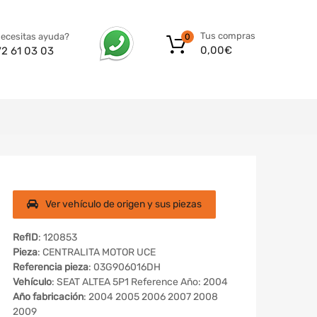
Tus compras
ecesitas ayuda?
0
0,00
€
72 61 03 03
Ver vehículo de origen y sus piezas
RefID
: 120853
Pieza
: CENTRALITA MOTOR UCE
Referencia pieza
: 03G906016DH
Vehículo
: SEAT ALTEA 5P1 Reference Año: 2004
Año fabricación
: 2004 2005 2006 2007 2008
2009