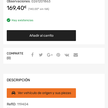
Observaciones
: 0261201863
169,40
€
140,00
€
Hay existencias
Añadir al carrito
COMPARTE
(0)
DESCRIPCIÓN
Ver vehículo de origen y sus piezas
RefID
: 119404